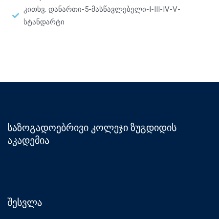
კითხვ. დანართი-5-მასწავლებელი-I-III-IV-V-
სტანდარტი
საზოგადოებრივი კოლეჯი ზუგდიდის
აკადემია
შესვლა