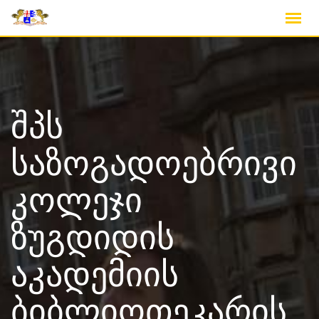
Skip
to
content
შპს
საზოგადოებრივი
კოლეჯი
ზუგდიდის
აკადემიის
ბიბლიოთეკარის