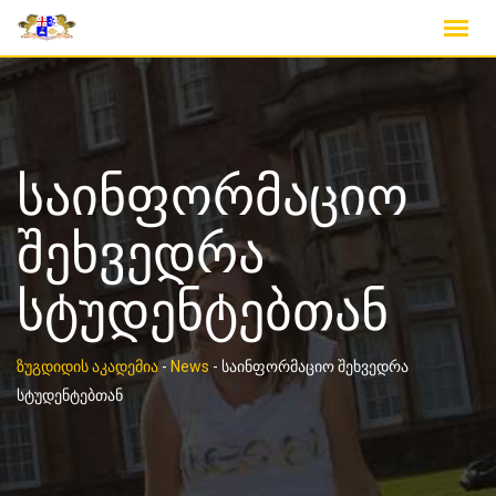
Skip
to
content
საინფორმაციო
შეხვედრა
სტუდენტებთან
ზუგდიდის აკადემია
-
News
-
საინფორმაციო შეხვედრა
სტუდენტებთან