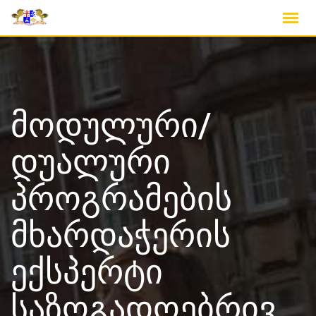
Skip
to
content
მოდულური/
დუალური
პროგრამების
მხარდაჭერის
ექსპერტი
საზოგადოებრივ