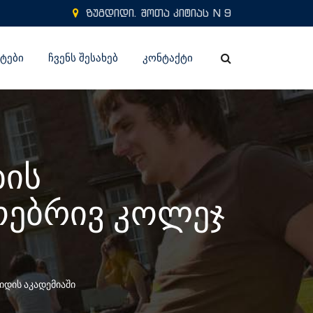
ზუგდიდი. შოთა კიტიას N 9
ᲢᲔᲑᲘ
ᲩᲕᲔᲜᲡ ᲨᲔᲡᲐᲮᲔᲑ
ᲙᲝᲜᲢᲐᲥᲢᲘ
ის
ოებრივ კოლეჯ
დის აკადემიაში