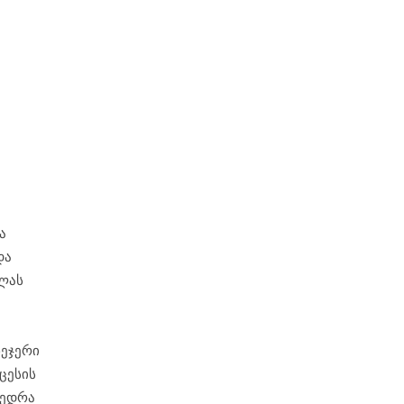
ა
და
ლას
ნეჯერი
ცესის
ვედრა