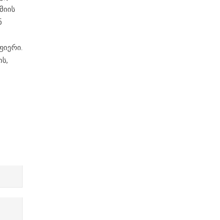
მიის
ნ
ფიერი.
ს,