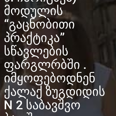
მოდულის
“გაცნობითი
პრაქტიკა”
სწავლების
ფარგლრბში .
იმყოფებოდნენ
ქალაქ ზუგდიდის
N 2 საბავშვო