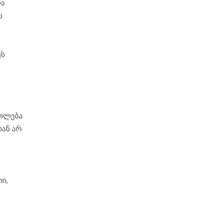
ლა
ს
ეს
ათლება
თან არ
ი,