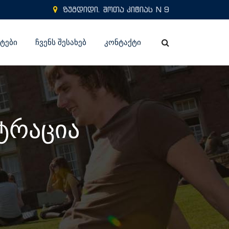
ზუგდიდი. შოთა კიტიას N 9
ᲢᲔᲑᲘ
ᲩᲕᲔᲜᲡ ᲨᲔᲡᲐᲮᲔᲑ
ᲙᲝᲜᲢᲐᲥᲢᲘ
ტრაცია