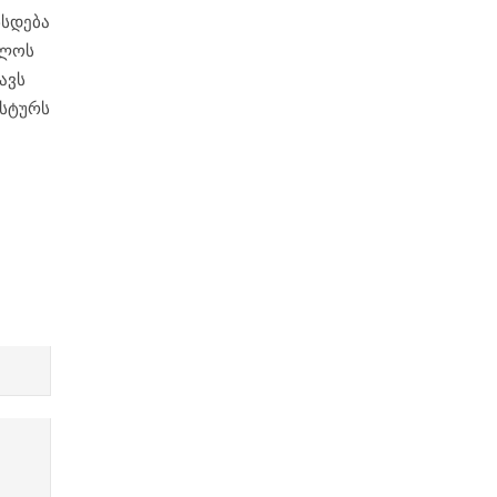
ნსდება
ოლოს
ავს
სტურს