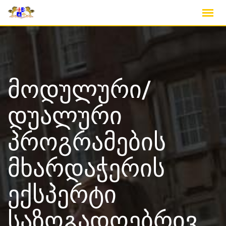
Skip
to
content
მოდულური/
დუალური
პროგრამების
მხარდაჭერის
ექსპერტი
საზოგადოებრივ