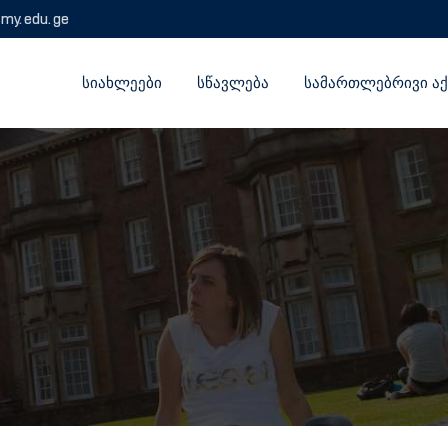
emy.edu.ge
ᲡᲘᲐᲮᲚᲔᲔᲑᲘ
ᲡᲬᲐᲕᲚᲔᲑᲐ
ᲡᲐᲛᲐᲠᲗᲚᲔᲑᲠᲘᲕᲘ ᲐᲥ