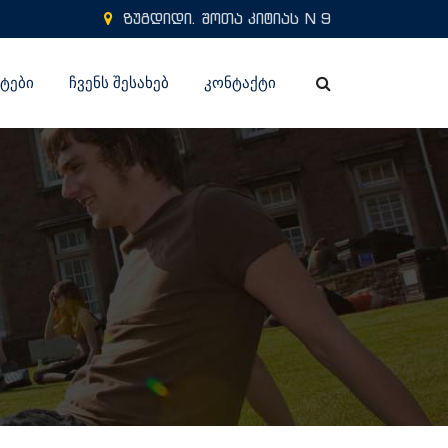
ზუგდიდი. შოთა კიტიას N 9
ᲢᲔᲑᲘ
ᲩᲕᲔᲜᲡ ᲨᲔᲡᲐᲮᲔᲑ
ᲙᲝᲜᲢᲐᲥᲢᲘ