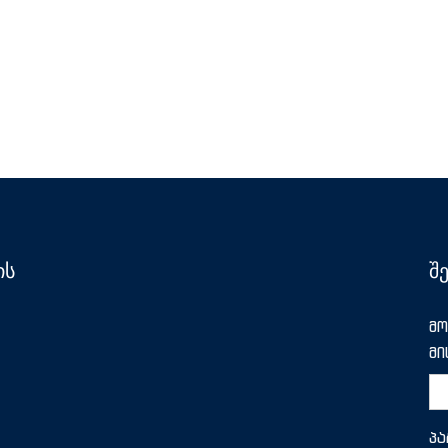
ის
შ
მო
მი
პ