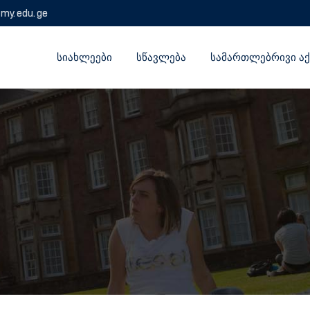
emy.edu.ge
ᲡᲘᲐᲮᲚᲔᲔᲑᲘ
ᲡᲬᲐᲕᲚᲔᲑᲐ
ᲡᲐᲛᲐᲠᲗᲚᲔᲑᲠᲘᲕᲘ ᲐᲥ