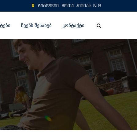
ზუგდიდი. შოთა კიტიას N 9
ᲢᲔᲑᲘ
ᲩᲕᲔᲜᲡ ᲨᲔᲡᲐᲮᲔᲑ
ᲙᲝᲜᲢᲐᲥᲢᲘ