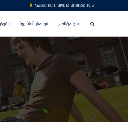
ზუგდიდი. შოთა კიტიას N 9
ᲢᲔᲑᲘ
ᲩᲕᲔᲜᲡ ᲨᲔᲡᲐᲮᲔᲑ
ᲙᲝᲜᲢᲐᲥᲢᲘ