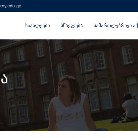
emy.edu.ge
ᲡᲘᲐᲮᲚᲔᲔᲑᲘ
ᲡᲬᲐᲕᲚᲔᲑᲐ
ᲡᲐᲛᲐᲠᲗᲚᲔᲑᲠᲘᲕᲘ ᲐᲥ
ა